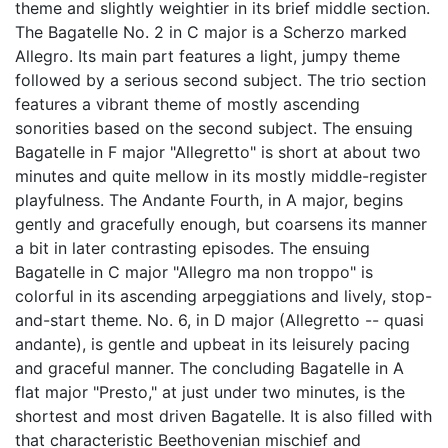
theme and slightly weightier in its brief middle section.
The Bagatelle No. 2 in C major is a Scherzo marked
Allegro. Its main part features a light, jumpy theme
followed by a serious second subject. The trio section
features a vibrant theme of mostly ascending
sonorities based on the second subject. The ensuing
Bagatelle in F major "Allegretto" is short at about two
minutes and quite mellow in its mostly middle-register
playfulness. The Andante Fourth, in A major, begins
gently and gracefully enough, but coarsens its manner
a bit in later contrasting episodes. The ensuing
Bagatelle in C major "Allegro ma non troppo" is
colorful in its ascending arpeggiations and lively, stop-
and-start theme. No. 6, in D major (Allegretto -- quasi
andante), is gentle and upbeat in its leisurely pacing
and graceful manner. The concluding Bagatelle in A
flat major "Presto," at just under two minutes, is the
shortest and most driven Bagatelle. It is also filled with
that characteristic Beethovenian mischief and