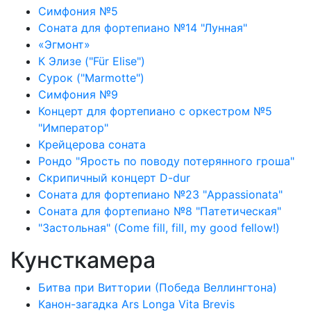
Симфония №5
Соната для фортепиано №14 "Лунная"
«Эгмонт»
К Элизе ("Für Elise")
Сурок ("Marmotte")
Симфония №9
Концерт для фортепиано с оркестром №5
"Император"
Крейцерова соната
Рондо "Ярость по поводу потерянного гроша"
Скрипичный концерт D-dur
Соната для фортепиано №23 "Appassionata"
Соната для фортепиано №8 "Патетическая"
"Застольная" (Come fill, fill, my good fellow!)
Кунсткамера
Битва при Виттории (Победа Веллингтона)
Канон-загадка Ars Longa Vita Brevis