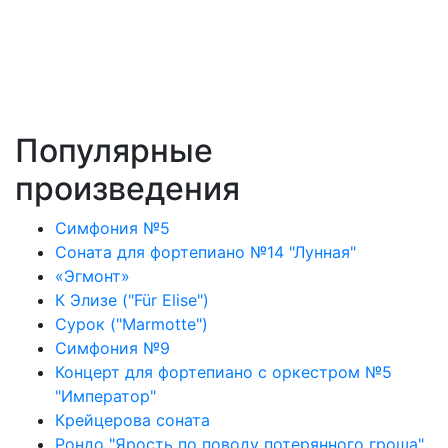
Популярные
произведения
Симфония №5
Соната для фортепиано №14 "Лунная"
«Эгмонт»
К Элизе ("Für Elise")
Сурок ("Marmotte")
Симфония №9
Концерт для фортепиано с оркестром №5
"Император"
Крейцерова соната
Рондо "Ярость по поводу потерянного гроша"