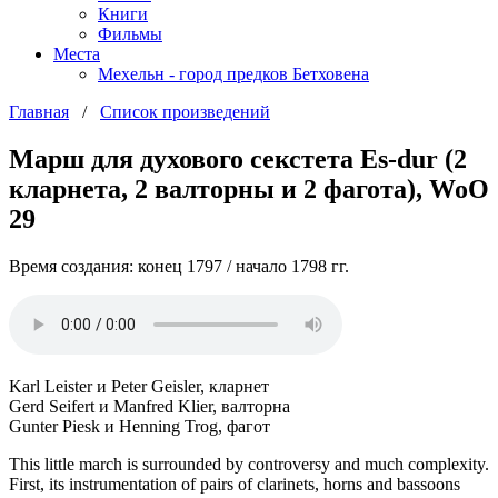
Книги
Фильмы
Места
Мехельн - город предков Бетховена
Главная
/
Список произведений
Марш для духового секстета Es-dur (2
кларнета, 2 валторны и 2 фагота), WoO
29
Время создания: конец 1797 / начало 1798 гг.
Karl Leister и Peter Geisler, кларнет
Gerd Seifert и Manfred Klier, валторна
Gunter Piesk и Henning Trog, фагот
This little march is surrounded by controversy and much complexity.
First, its instrumentation of pairs of clarinets, horns and bassoons