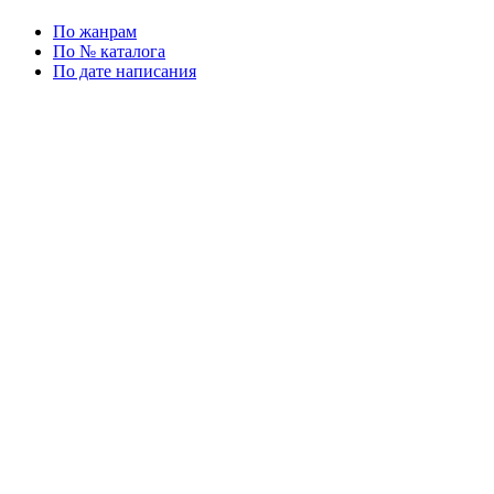
По жанрам
По № каталога
По дате написания