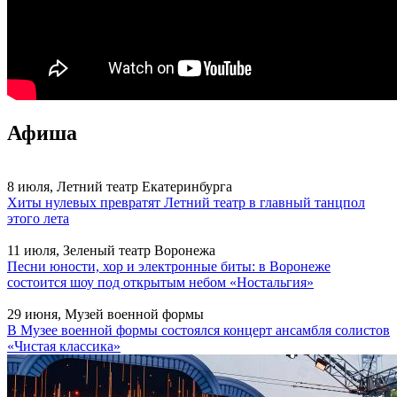
Афиша
8 июля, Летний театр Екатеринбурга
Хиты нулевых превратят Летний театр в главный танцпол
этого лета
11 июля, Зеленый театр Воронежа
Песни юности, хор и электронные биты: в Воронеже
состоится шоу под открытым небом «Ностальгия»
29 июня, Музей военной формы
В Музее военной формы состоялся концерт ансамбля солистов
«Чистая классика»