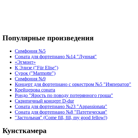
Популярные произведения
Симфония №5
Соната для фортепиано №14 "Лунная"
«Эгмонт»
К Элизе ("Für Elise")
Сурок ("Marmotte")
Симфония №9
Концерт для фортепиано с оркестром №5 "Император"
Крейцерова соната
Рондо "Ярость по поводу потерянного гроша"
Скрипичный концерт D-dur
Соната для фортепиано №23 "Appassionata"
Соната для фортепиано №8 "Патетическая"
"Застольная" (Come fill, fill, my good fellow!)
Кунсткамера