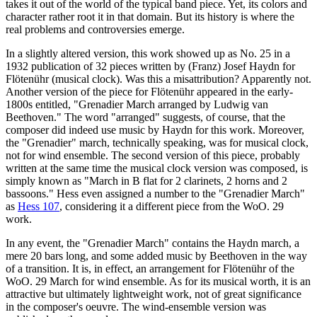
takes it out of the world of the typical band piece. Yet, its colors and
character rather root it in that domain. But its history is where the
real problems and controversies emerge.
In a slightly altered version, this work showed up as No. 25 in a
1932 publication of 32 pieces written by (Franz) Josef Haydn for
Flötenühr (musical clock). Was this a misattribution? Apparently not.
Another version of the piece for Flötenühr appeared in the early-
1800s entitled, "Grenadier March arranged by Ludwig van
Beethoven." The word "arranged" suggests, of course, that the
composer did indeed use music by Haydn for this work. Moreover,
the "Grenadier" march, technically speaking, was for musical clock,
not for wind ensemble. The second version of this piece, probably
written at the same time the musical clock version was composed, is
simply known as "March in B flat for 2 clarinets, 2 horns and 2
bassoons." Hess even assigned a number to the "Grenadier March"
as
Hess 107
, considering it a different piece from the WoO. 29
work.
In any event, the "Grenadier March" contains the Haydn march, a
mere 20 bars long, and some added music by Beethoven in the way
of a transition. It is, in effect, an arrangement for Flötenühr of the
WoO. 29 March for wind ensemble. As for its musical worth, it is an
attractive but ultimately lightweight work, not of great significance
in the composer's oeuvre. The wind-ensemble version was