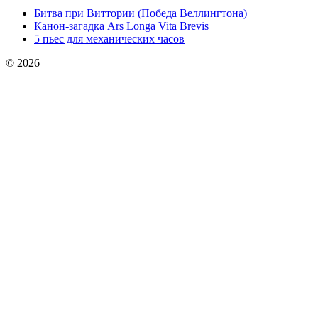
Битва при Виттории (Победа Веллингтона)
Канон-загадка Ars Longa Vita Brevis
5 пьес для механических часов
© 2026