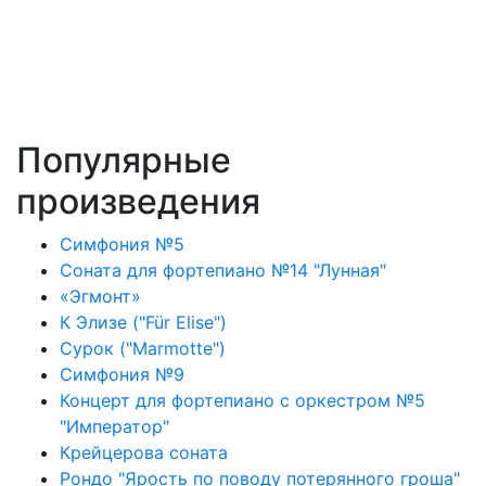
Популярные
произведения
Симфония №5
Соната для фортепиано №14 "Лунная"
«Эгмонт»
К Элизе ("Für Elise")
Сурок ("Marmotte")
Симфония №9
Концерт для фортепиано с оркестром №5
"Император"
Крейцерова соната
Рондо "Ярость по поводу потерянного гроша"