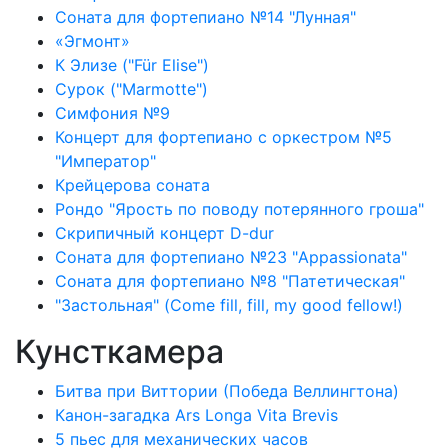
Соната для фортепиано №14 "Лунная"
«Эгмонт»
К Элизе ("Für Elise")
Сурок ("Marmotte")
Симфония №9
Концерт для фортепиано с оркестром №5
"Император"
Крейцерова соната
Рондо "Ярость по поводу потерянного гроша"
Скрипичный концерт D-dur
Соната для фортепиано №23 "Appassionata"
Соната для фортепиано №8 "Патетическая"
"Застольная" (Come fill, fill, my good fellow!)
Кунсткамера
Битва при Виттории (Победа Веллингтона)
Канон-загадка Ars Longa Vita Brevis
5 пьес для механических часов