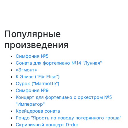
Популярные
произведения
Симфония №5
Соната для фортепиано №14 "Лунная"
«Эгмонт»
К Элизе ("Für Elise")
Сурок ("Marmotte")
Симфония №9
Концерт для фортепиано с оркестром №5
"Император"
Крейцерова соната
Рондо "Ярость по поводу потерянного гроша"
Скрипичный концерт D-dur