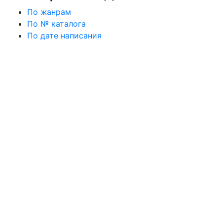
По жанрам
По № каталога
По дате написания