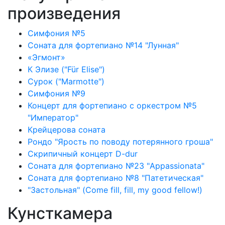
произведения
Симфония №5
Соната для фортепиано №14 "Лунная"
«Эгмонт»
К Элизе ("Für Elise")
Сурок ("Marmotte")
Симфония №9
Концерт для фортепиано с оркестром №5
"Император"
Крейцерова соната
Рондо "Ярость по поводу потерянного гроша"
Скрипичный концерт D-dur
Соната для фортепиано №23 "Appassionata"
Соната для фортепиано №8 "Патетическая"
"Застольная" (Come fill, fill, my good fellow!)
Кунсткамера