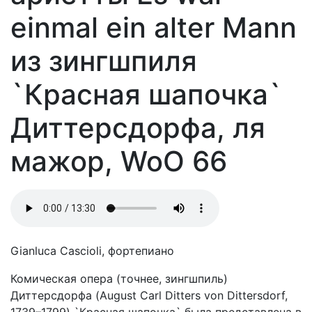
einmal ein alter Mann
из зингшпиля
`Красная шапочка`
Диттерсдорфа, ля
мажор, WoO 66
Gianluca Cascioli, фортепиано
Комическая опера (точнее, зингшпиль)
Диттерсдорфа (August Carl Ditters von Dittersdorf,