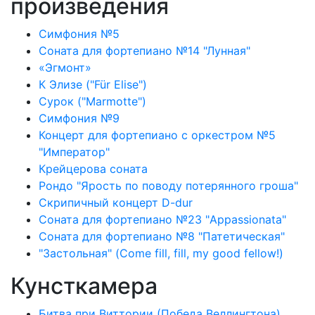
произведения
Симфония №5
Соната для фортепиано №14 "Лунная"
«Эгмонт»
К Элизе ("Für Elise")
Сурок ("Marmotte")
Симфония №9
Концерт для фортепиано с оркестром №5
"Император"
Крейцерова соната
Рондо "Ярость по поводу потерянного гроша"
Скрипичный концерт D-dur
Соната для фортепиано №23 "Appassionata"
Соната для фортепиано №8 "Патетическая"
"Застольная" (Come fill, fill, my good fellow!)
Кунсткамера
Битва при Виттории (Победа Веллингтона)