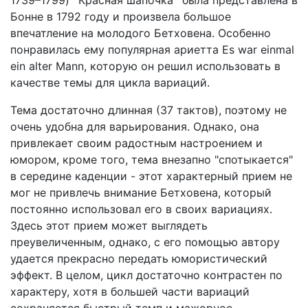
1739–1799) `Красная шапочка` была представлена в
Бонне в 1792 году и произвела большое
впечатление на молодого Бетховена. Особенно
понравилась ему популярная ариетта Es war einmal
ein alter Mann, которую он решил использовать в
качестве темы для цикла вариаций.
Тема достаточно длинная (37 тактов), поэтому не
очень удобна для варьирования. Однако, она
привлекает своим радостным настроением и
юмором, кроме того, тема внезапно "спотыкается"
в середине каденции - этот характерный прием не
мог не привлечь внимание Бетховена, который
постоянно использовал его в своих вариациях.
Здесь этот прием может выглядеть
преувеличенным, однако, с его помощью автору
удается прекрасно передать юмористический
эффект. В целом, цикл достаточно контрастен по
характеру, хотя в большей части вариаций