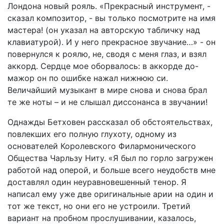
Лондона новый рояль. «Прекрасный инструмент, -
сказал композитор, - вы только посмотрите на имя
мастера! (он указал на авторскую табличку над
клавиатурой). И у него прекрасное звучание…» - он
повернулся к роялю, не, сводя с меня глаз, и взял
аккорд. Сердце мое оборвалось: в аккорде до-
мажор он по ошибке нажал нижнюю си.
Величайший музыкант в мире снова и снова брал
те же ноты – и не слышал диссонанса в звучании!
Однажды Бетховен рассказал об обстоятельствах,
повлекших его полную глухоту, одному из
основателей Королевского Филармонического
Общества Чарльзу Ниту. «Я был по горло загружен
работой над оперой, и больше всего неудобств мне
доставлял один неуравновешенный тенор. Я
написал ему уже две оригинальные арии на один и
тот же текст, но они его не устроили. Третий
вариант на пробном прослушивании, казалось,