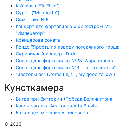
К Элизе ("Für Elise")
Сурок ("Marmotte")
Симфония №9
Концерт для фортепиано с оркестром №5
"Император"
Крейцерова соната
Рондо "Ярость по поводу потерянного гроша"
Скрипичный концерт D-dur
Соната для фортепиано №23 "Appassionata"
Соната для фортепиано №8 "Патетическая"
"Застольная" (Come fill, fill, my good fellow!)
Кунсткамера
Битва при Виттории (Победа Веллингтона)
Канон-загадка Ars Longa Vita Brevis
5 пьес для механических часов
© 2026