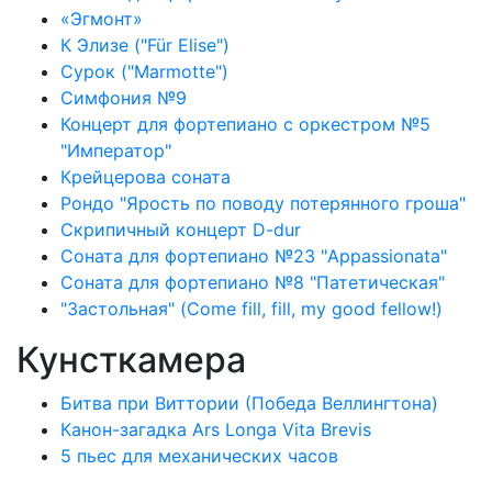
«Эгмонт»
К Элизе ("Für Elise")
Сурок ("Marmotte")
Симфония №9
Концерт для фортепиано с оркестром №5
"Император"
Крейцерова соната
Рондо "Ярость по поводу потерянного гроша"
Скрипичный концерт D-dur
Соната для фортепиано №23 "Appassionata"
Соната для фортепиано №8 "Патетическая"
"Застольная" (Come fill, fill, my good fellow!)
Кунсткамера
Битва при Виттории (Победа Веллингтона)
Канон-загадка Ars Longa Vita Brevis
5 пьес для механических часов