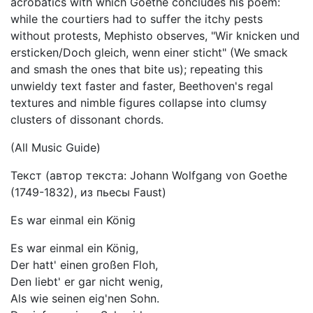
acrobatics with which Goethe concludes his poem:
while the courtiers had to suffer the itchy pests
without protests, Mephisto observes, "Wir knicken und
ersticken/Doch gleich, wenn einer sticht" (We smack
and smash the ones that bite us); repeating this
unwieldy text faster and faster, Beethoven's regal
textures and nimble figures collapse into clumsy
clusters of dissonant chords.
(All Music Guide)
Текст (автор текста: Johann Wolfgang von Goethe
(1749-1832), из пьесы Faust)
Es war einmal ein König
Es war einmal ein König,
Der hatt' einen großen Floh,
Den liebt' er gar nicht wenig,
Als wie seinen eig'nen Sohn.