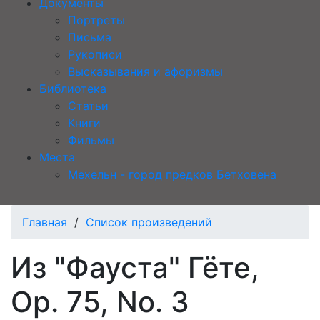
Документы
Портреты
Письма
Рукописи
Высказывания и афоризмы
Библиотека
Статьи
Книги
Фильмы
Места
Мехельн - город предков Бетховена
Главная
/
Список произведений
Из "Фауста" Гёте,
Op. 75, No. 3