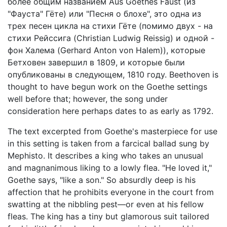
более общим названием Aus Goethes Faust (из
"Фауста" Гёте) или "Песня о блохе", это одна из
трех песен цикла на стихи Гёте (помимо двух - на
стихи Рейссига (Christian Ludwig Reissig) и одной -
фон Халема (Gerhard Anton von Halem)), которые
Бетховен завершил в 1809, и которые были
опубликованы в следующем, 1810 году. Beethoven is
thought to have begun work on the Goethe settings
well before that; however, the song under
consideration here perhaps dates to as early as 1792.
The text excerpted from Goethe's masterpiece for use
in this setting is taken from a farcical ballad sung by
Mephisto. It describes a king who takes an unusual
and magnanimous liking to a lowly flea. "He loved it,"
Goethe says, "like a son." So absurdly deep is his
affection that he prohibits everyone in the court from
swatting at the nibbling pest—or even at his fellow
fleas. The king has a tiny but glamorous suit tailored