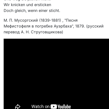
Wir knicken und ersticken
Doch gleich, wenn einer sticht.
М. П. Мусоргский (1839-1881) , "Песня
Мефистофеля в погребке Ауэрбаха", 1879. (русский
перевод А. Н. Струговщикова)