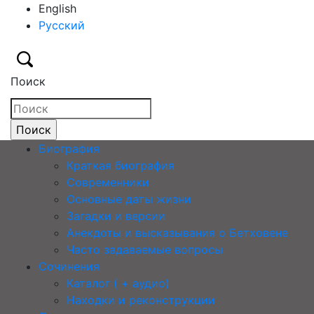
English
Русский
Поиск
Биография
Краткая биография
Современники
Основные даты жизни
Загадки и версии
Анекдоты и высказывания о Бетховене
Часто задаваемые вопросы
Сочинения
Каталог ( + аудио)
Находки и реконструкции