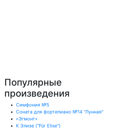
Популярные
произведения
Симфония №5
Соната для фортепиано №14 "Лунная"
«Эгмонт»
К Элизе ("Für Elise")