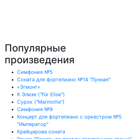
Популярные
произведения
Симфония №5
Соната для фортепиано №14 "Лунная"
«Эгмонт»
К Элизе ("Für Elise")
Сурок ("Marmotte")
Симфония №9
Концерт для фортепиано с оркестром №5
"Император"
Крейцерова соната