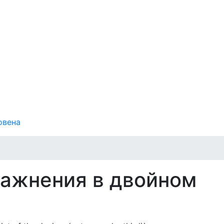
овена
ражнения в двойном