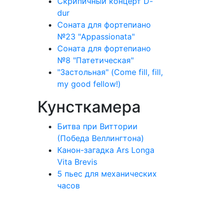
Скрипичный концерт D-
dur
Соната для фортепиано
№23 "Appassionata"
Соната для фортепиано
№8 "Патетическая"
"Застольная" (Come fill, fill,
my good fellow!)
Кунсткамера
Битва при Виттории
(Победа Веллингтона)
Канон-загадка Ars Longa
Vita Brevis
5 пьес для механических
часов