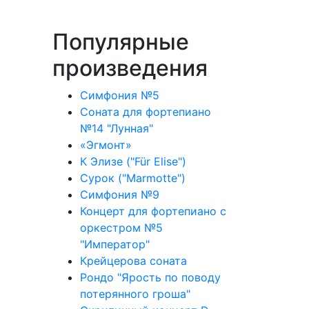
Популярные
произведения
Симфония №5
Соната для фортепиано
№14 "Лунная"
«Эгмонт»
К Элизе ("Für Elise")
Сурок ("Marmotte")
Симфония №9
Концерт для фортепиано с
оркестром №5
"Император"
Крейцерова соната
Рондо "Ярость по поводу
потерянного гроша"