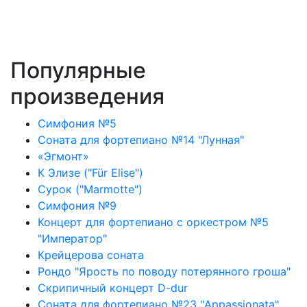
Популярные
произведения
Симфония №5
Соната для фортепиано №14 "Лунная"
«Эгмонт»
К Элизе ("Für Elise")
Сурок ("Marmotte")
Симфония №9
Концерт для фортепиано с оркестром №5
"Император"
Крейцерова соната
Рондо "Ярость по поводу потерянного гроша"
Скрипичный концерт D-dur
Соната для фортепиано №23 "Appassionata"