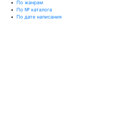
По жанрам
По № каталога
По дате написания