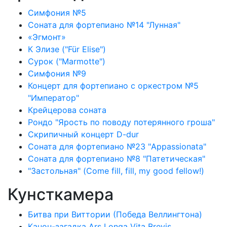
Симфония №5
Соната для фортепиано №14 "Лунная"
«Эгмонт»
К Элизе ("Für Elise")
Сурок ("Marmotte")
Симфония №9
Концерт для фортепиано с оркестром №5
"Император"
Крейцерова соната
Рондо "Ярость по поводу потерянного гроша"
Скрипичный концерт D-dur
Соната для фортепиано №23 "Appassionata"
Соната для фортепиано №8 "Патетическая"
"Застольная" (Come fill, fill, my good fellow!)
Кунсткамера
Битва при Виттории (Победа Веллингтона)
Канон-загадка Ars Longa Vita Brevis