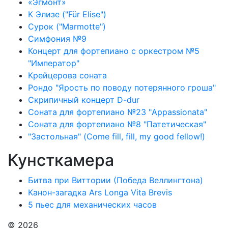
«Эгмонт»
К Элизе ("Für Elise")
Сурок ("Marmotte")
Симфония №9
Концерт для фортепиано с оркестром №5
"Император"
Крейцерова соната
Рондо "Ярость по поводу потерянного гроша"
Скрипичный концерт D-dur
Соната для фортепиано №23 "Appassionata"
Соната для фортепиано №8 "Патетическая"
"Застольная" (Come fill, fill, my good fellow!)
Кунсткамера
Битва при Виттории (Победа Веллингтона)
Канон-загадка Ars Longa Vita Brevis
5 пьес для механических часов
© 2026