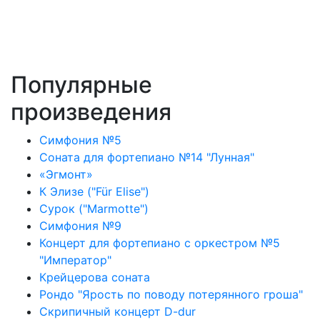
Популярные
произведения
Симфония №5
Соната для фортепиано №14 "Лунная"
«Эгмонт»
К Элизе ("Für Elise")
Сурок ("Marmotte")
Симфония №9
Концерт для фортепиано с оркестром №5
"Император"
Крейцерова соната
Рондо "Ярость по поводу потерянного гроша"
Скрипичный концерт D-dur