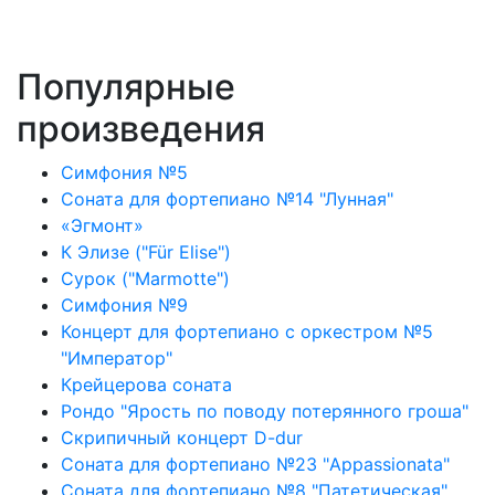
Популярные
произведения
Симфония №5
Соната для фортепиано №14 "Лунная"
«Эгмонт»
К Элизе ("Für Elise")
Сурок ("Marmotte")
Симфония №9
Концерт для фортепиано с оркестром №5
"Император"
Крейцерова соната
Рондо "Ярость по поводу потерянного гроша"
Скрипичный концерт D-dur
Соната для фортепиано №23 "Appassionata"
Соната для фортепиано №8 "Патетическая"