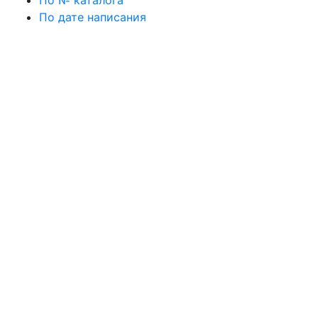
По № каталога
По дате написания