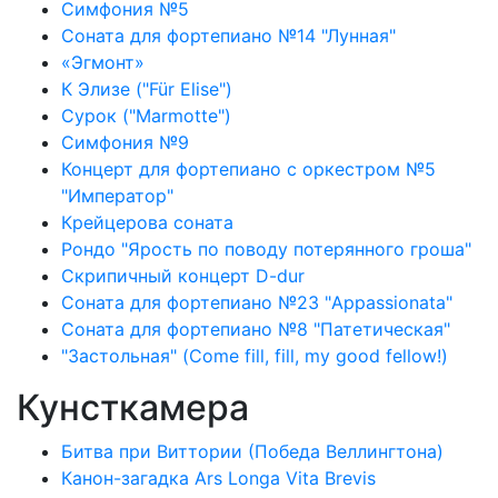
Симфония №5
Соната для фортепиано №14 "Лунная"
«Эгмонт»
К Элизе ("Für Elise")
Сурок ("Marmotte")
Симфония №9
Концерт для фортепиано с оркестром №5
"Император"
Крейцерова соната
Рондо "Ярость по поводу потерянного гроша"
Скрипичный концерт D-dur
Соната для фортепиано №23 "Appassionata"
Соната для фортепиано №8 "Патетическая"
"Застольная" (Come fill, fill, my good fellow!)
Кунсткамера
Битва при Виттории (Победа Веллингтона)
Канон-загадка Ars Longa Vita Brevis