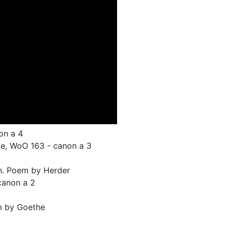
non a 4
de, WoO 163 - canon a 3
n. Poem by Herder
canon a 2
m by Goethe