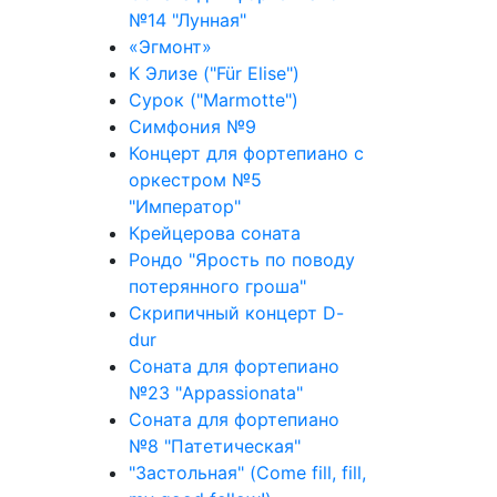
№14 "Лунная"
«Эгмонт»
К Элизе ("Für Elise")
Сурок ("Marmotte")
Симфония №9
Концерт для фортепиано с
оркестром №5
"Император"
Крейцерова соната
Рондо "Ярость по поводу
потерянного гроша"
Скрипичный концерт D-
dur
Соната для фортепиано
№23 "Appassionata"
Соната для фортепиано
№8 "Патетическая"
"Застольная" (Come fill, fill,