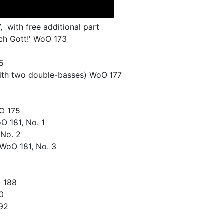
7, with free additional part
uch Gott!' WoO 173
5
 (with two double-basses) WoO 177
oO 175
O 181, No. 1
 No. 2
 WoO 181, No. 3
O 188
90
192