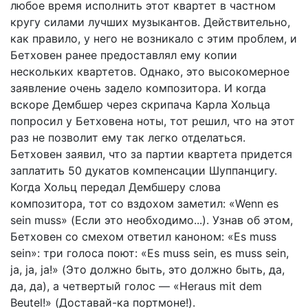
любое время исполнить этот квартет в частном
кругу силами лучших музыкантов. Действительно,
как правило, у него не возникало с этим проблем, и
Бетховен ранее предоставлял ему копии
нескольких квартетов. Однако, это высокомерное
заявление очень задело композитора. И когда
вскоре Дембшер через скрипача Карла Хольца
попросил у Бетховена ноты, тот решил, что на этот
раз не позволит ему так легко отделаться.
Бетховен заявил, что за партии квартета придется
заплатить 50 дукатов компенсации Шуппанцигу.
Когда Хольц передал Дембшеру слова
композитора, тот со вздохом заметил: «Wenn es
sein muss» (Если это необходимо...). Узнав об этом,
Бетховен со смехом ответил каноном: «Es muss
sein»: три голоса поют: «Es muss sein, es muss sein,
ja, ja, ja!» (Это должно быть, это должно быть, да,
да, да), а четвертый голос — «Heraus mit dem
Beutel!» (Доставай-ка портмоне!).