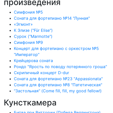
произведения
Симфония №5
Соната для фортепиано №14 "Лунная"
«Эгмонт»
К Элизе ("Für Elise")
Сурок ("Marmotte")
Симфония №9
Концерт для фортепиано с оркестром №5
"Император"
Крейцерова соната
Рондо "Ярость по поводу потерянного гроша"
Скрипичный концерт D-dur
Соната для фортепиано №23 "Appassionata"
Соната для фортепиано №8 "Патетическая"
"Застольная" (Come fill, fill, my good fellow!)
Кунсткамера
Битва при Виттории (Победа Веллингтона)