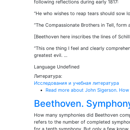
following reflections during early 1817:
“He who wishes to reap tears should sow l
“The Compassionate Brothers in Tell, form 
[Beethoven here inscribes the lines of Schil
“This one thing I feel and clearly comprehend
greatest evil. ...
Language
Undefined
Литература:
Исследования и учебная литература
Read more
about John Sigerson. How B
Beethoven. Symphony
How many symphonies did Beethoven compo
refers to the number of completed symphon
for a tenth symphony. But only a few know t