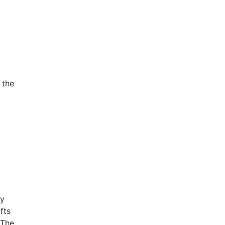
 the
ly
fts
 The