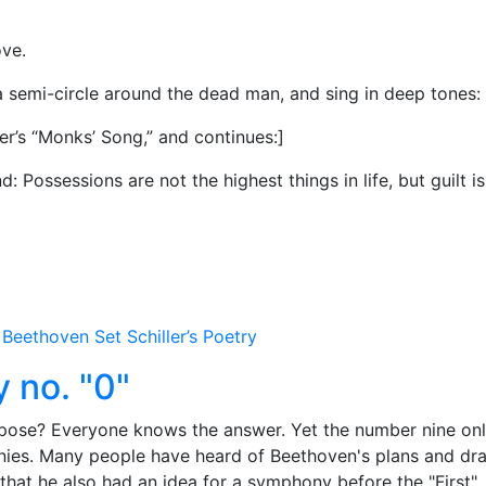
ove.
a semi-circle around the dead man, and sing in deep tones:
ler’s “Monks’ Song,” and continues:]
: Possessions are not the highest things in life, but guilt is
eethoven Set Schiller’s Poetry
 no. "0"
se? Everyone knows the answer. Yet the number nine on
ies. Many people have heard of Beethoven's plans and dra
hat he also had an idea for a symphony before the "First".