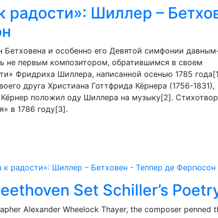
к радости»: Шиллер – Бетхо
он
н Бетховена и особенно его Девятой симфонии давным
дь не первым композитором, обратившимся в своем
ти» Фридриха Шиллера, написанной осенью 1785 года[1]
воего друга Христиана Готтфрида Кёрнера (1756-1831),
 Кёрнер положил оду Шиллера на музыку[2]. Стихотво
» в 1786 году[3].
 к радости»: Шиллер – Бетховен - Теппер де Фергюсон
ethoven Set Schiller’s Poetr
rapher Alexander Wheelock Thayer, the composer penned t