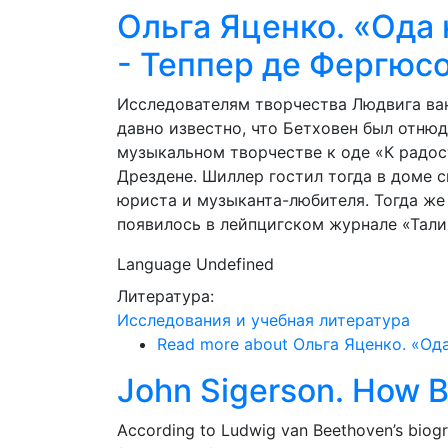
Ольга Яценко. «Ода 
- Теппер де Фергюс
Исследователям творчества Людвига ва
давно известно, что Бетховен был отню
музыкальном творчестве к оде «К радос
Дрездене. Шиллер гостил тогда в доме с
юриста и музыканта-любителя. Тогда же
появилось в лейпцигском журнале «Талия
Language
Undefined
Литература:
Исследования и учебная литература
Read more
about Ольга Яценко. «Ода
John Sigerson. How Be
Аccording to Ludwig van Beethoven’s biog